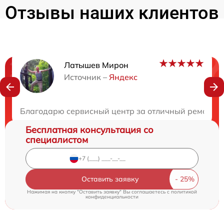
Отзывы наших клиентов
Латышев Мирон
Нужна консультация?
Источник –
Яндекс
Закажите бесплатную консультацию
Благодарю сервисный центр за отличный ремонт! 
Бесплатная консультация со
специалистом
Оставить заявку
Нажимая на кнопку "Оставить заявку" Вы соглашаетесь c
политикой
конфиденциальности