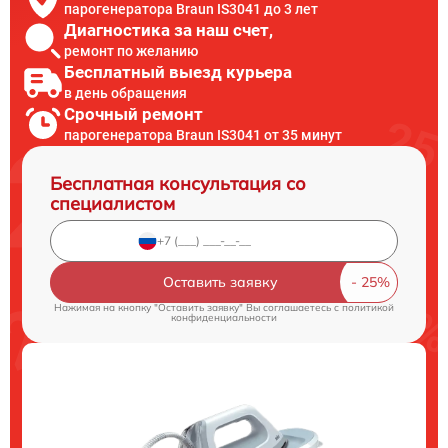
парогенератора Braun IS3041 до 3 лет
Диагностика за наш счет,
ремонт по желанию
Бесплатный выезд курьера
в день обращения
Срочный ремонт
парогенератора Braun IS3041 от 35 минут
Бесплатная консультация со
специалистом
Оставить заявку
Нажимая на кнопку "Оставить заявку" Вы соглашаетесь c
политикой
конфиденциальности